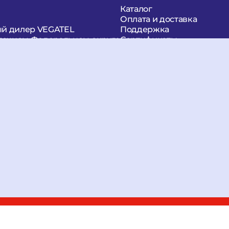
Каталог
мобиля
Антенны
Triada MA-997 SOTA 3g
Оплата и доставка
й дилер VEGATEL
Поддержка
 3g антенна GSM (SM
точном Федеральном округе
Сертификаты
Статьи
Видео