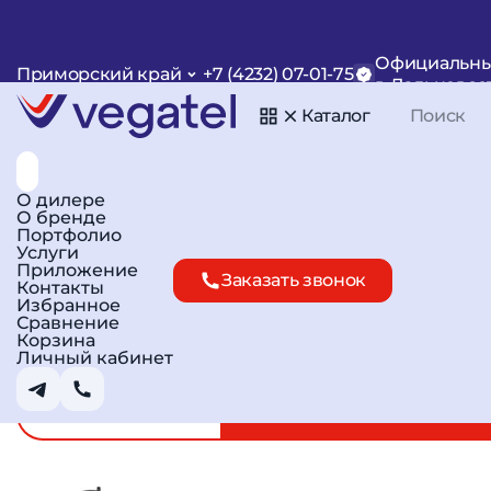
Главная
Каталог
Для транспорта
Для авто
Официальны
Приморский край
+7 (4232) 07-01-75
Triada MA-997 SOTA
в Дальневос
Каталог
Арт. R10427
Сравнить
В избранное
О дилере
О бренде
Портфолио
Услуги
Приложение
Заказать звонок
Контакты
Избранное
Сравнение
Корзина
Личный кабинет